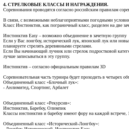
4. СТРЕЛКОВЫЕ КЛАССЫ И НАГРАЖДЕНИЯ.
Соревнования проводятся согласно российским правилам сор
В связи, с возможными неблагоприятными погодными условия
Класс Инстинктив, как пограничный класс, разделен на две 
Инстинктив Easy – возможно объединение в зачетную группу с
Если у Вас лонгбоу, исторический лук, японский лук или новы
планируете стрелять деревянными стрелами.
Если Вы начинающий лучник или стрелок подростковой катего
лучше записываться в эту группу.
Инстинктив – согласно официальным правилам 3D
Соревновательная часть турнира будет проходить в четырех о
Объединенный класс «Блочный лук»:
- Анлимитед, Спортинг, Арбалет
Объединенный класс «Рекурсив»:
Инстинктив, Баребоу, Олимпик
Классы инстинктив и баребоу имеют фору на каждой встрече, 
Объединенный класс «Исторический-Лонгбоу»:
- Лонгбоу, Исторический, Инстинктив Easy