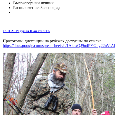
Высокогорный лучник
Расположение: Зеленоград
06.11.21 Радумля II-ой этап ТК
Протоколы, дистанции на рубежах доступны по ссылке:
https://docs.google.com/spreadsheets/d/1AksxQJ9n4PYGug22