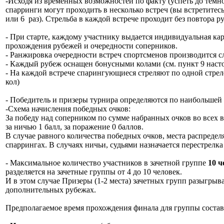
-Исходя из временных возможностей по факту (успеть до темно
спарринги могут проходить в несколько встреч (вы встретитесь
или 6 раз). Стрельба в каждой встрече проходит без повтора р
- При старте, каждому участнику выдается индивидуальная ка
прохождения рубежей и очередности соперников.
- Ранжировка очередности встреч спортсменов производится с
- Каждый рубеж оснащен бонусными колами (см. пункт 9 наст
- На каждой встрече спарингующиеся стреляют по одной стре
кол)
- Победитель и призеры турнира определяются по наибольшей
-Схема начисления победных очков:
За победу над соперником по сумме набранных очков во всех в
за ничью 1 балл, за поражение 0 баллов.
В случае равного количества победных очков, места распредел
спаррингах. В случаях ничьи, судьями назначается перестрелк
- Максимальное количество участников в зачетной группе
10 ч
разделяется на зачетные группы от 4 до 10 человек.
И в этом случае Призеры (1-2 места) зачетных групп разыгры
дополнительных рубежах.
Предполагаемое время прохождения финала для группы составл