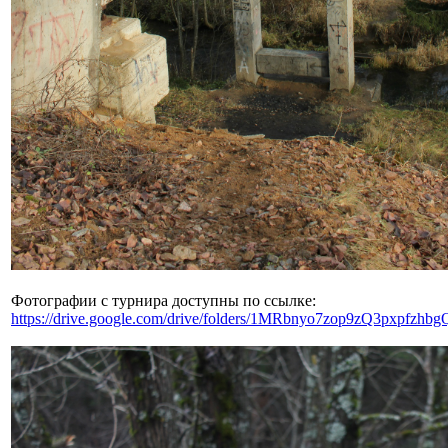
Фотографии с турнира доступны по ссылке:
https://drive.google.com/drive/folders/1MRbnyo7zop9zQ3pxpfzh