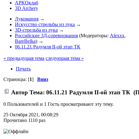
АРКОклаб
3D Archery
Лукомания
→
Искусство стрельбы из лука
→
3D-стрельба из лука
→
Российские 3Д-соревнования
(Модераторы:
Alexxx
,
BareBelka
) →
06.11.21 Радумля II-ой этап ТК
« предыдущая тема
следующая тема »
Печать
Страницы: [
1
]
Вниз
Автор
Тема: 06.11.21 Радумля II-ой этап ТК (
0 Пользователей и 1 Гость просматривают эту тему.
25 Октября 2021, 00:08:29
Прочитано 1110 раз