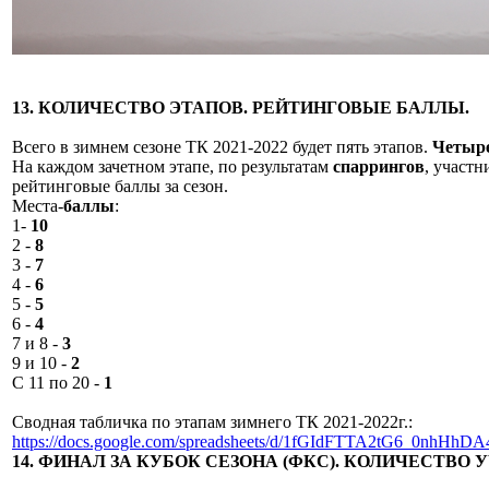
13. КОЛИЧЕСТВО ЭТАПОВ. РЕЙТИНГОВЫЕ БАЛЛЫ.
Всего в зимнем сезоне ТК 2021-2022 будет пять этапов.
Четыре
На каждом зачетном этапе, по результатам
спаррингов
, участн
рейтинговые баллы за сезон.
Места-
баллы
:
1-
10
2 -
8
3 -
7
4 -
6
5 -
5
6 -
4
7 и 8 -
3
9 и 10 -
2
С 11 по 20 -
1
Сводная табличка по этапам зимнего ТК 2021-2022г.:
https://docs.google.com/spreadsheets/d/1fGIdFTTA2tG6_0nhHh
14. ФИНАЛ ЗА КУБОК СЕЗОНА (ФКС). КОЛИЧЕСТВО 