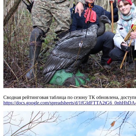
Сводная рейтинговая таблица по сезону ТК обновлена, доступ
https://docs.google.com/spreadsheets/d/1fGIdFTTA2tG6_0nhH