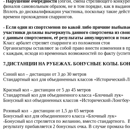
-
Нарушение очередности
(обгон, смена стреляющего конкуре
финалов самовольным образом, не в том порядке, как в выда
Вплоть до дисквалификации участника, поскольку такие дейс
времени прохождения спаррингов.
- Если один из спортсменов по какой либо причине выбывае
участники должны вычеркнуть данного спортсмена из своих
с данным спортсменом, её результаты аннулируются и тож
Класс арбалет стреляет спарринги из положения стоя
Организаторы оставляют за собой право внести изменения в
с каждым, исходя из временных возможностей по факту (успет
7.ДИСТАНЦИИ НА РУБЕЖАХ. БОНУСНЫЕ КОЛЫ. Б
Синий кол – дистанции от 3 до 30 метров
Стандартный кол для объединенных классов «Исторический-Л
Красный кол – дистанции от 5 до 45 метров
Стандартный кол для объединенного класса «Блочный лук»
Бонусный кол объединенных классов «Исторический-Лонгбоу»
Розовый кол - дистанции от 1,5 до 65 метров
Бонусный кол для объединенного класса «Блочный лук»
-Бонусный кол стреляется по желанию, вместо стандартного. 
результату прибавляется 2 бонусных очка. В случае промаха б