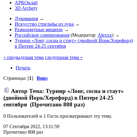
АРКОклаб
3D Archery
Лукомания
→
Искусство стрельбы из лука
→
Разноцветные мишени
→
Российские соревнования
(Модератор:
Alexxx
) →
Турнир «Лонг, сосна и стаут» (двойной Йорк/Херефорд)
в Питере 24-25 сентября
« предыдущая тема
следующая тема »
Печать
Страницы: [
1
]
Вниз
Автор
Тема: Турнир «Лонг, сосна и стаут»
(двойной Йорк/Херефорд) в Питере 24-25
сентября (Прочитано 808 раз)
0 Пользователей и 1 Гость просматривают эту тему.
07 Сентября 2022, 13:11:59
Прочитано 808 раз