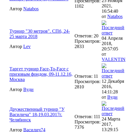
25 Ноября
Просмотров:
2021,
1102
Автор
Natabos
16:54:40
от
Natabos
Турнир "30 метров". СПб, 24-
Ответов: 20
25 марта 2018
04 Апреля
Просмотров:
2018,
Автор
Lev
2833
20:57:05
от
VALENTIN
Таргет турнир Face-To-Face с
призовым фондом, 09-11.12.16,
Ответов: 11
Москва
12 Декабря
Просмотров:
2016,
2810
Автор
Вуди
14:11:28
от
Вуди
Дружественный турнир "У
Василича" 18-19.03.2017г.
Ответов: 111
24 Марта
Челябинск
Просмотров:
2017,
7376
13:29:15
Автор
Василич74