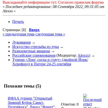
Выкладывайте информацию тут. Согласно правилам форума
«
Последнее редактирование: 08 Сентября 2022, 09:31:05 от
Alexxx
»
Печать
Страницы: [
1
]
Вверх
« предыдущая тема
следующая тема »
Лукомания
→
Искусство стрельбы из лука
→
Разноцветные мишени
→
Российские соревнования
(Модератор:
Alexxx
) →
Турнир «Лонг, сосна и стаут» (двойной Йорк/
Херефорд) в Питере 24-25 сентября
Похожие темы (5)
ИФАА турнир "Открытый
Зимний Кубок Санкт-
Ответов: 0
Петербурга". Раунд "Флинт".