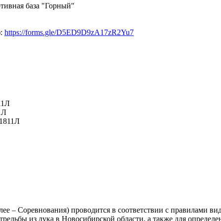
ртивная база "Горный"
):
https://forms.gle/D5ED9D9zA17zR2Yu7
11Л
1Л
51811Л
алее – Соревнования) проводится в соответствии с правилами вид
рельбы из лука в Новосибирской области, а также для определен