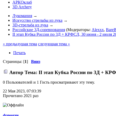
АРКОклаб
3D Archery
Лукомания
→
Искусство стрельбы из лука
→
3D-стрельба из лука
→
Российские 3Д-соревнования
(Модераторы:
Alexxx
,
BareB
II этап Кубка России по 3Д + КРФСЛ, 30 июня - 2 июля 2
« предыдущая тема
следующая тема »
Печать
Страницы: [
1
]
Вниз
Автор
Тема: II этап Кубка России по 3Д + КРФ
0 Пользователей и 1 Гость просматривают эту тему.
22 Мая 2023, 07:03:39
Прочитано 2021 раз
drgeorge