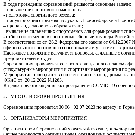
В ходе проведения соревнований решаются основные задачи:
– повышение спортивного мастерства;
- подготовка спортивного резерва;
– популяризация стрельбы из лука в г. Новосибирске и Новоси
– пропаганда здорового образа жизни;
- выявление сильнейших спортсменов для формирования спис
- отбор спортсменов в спортивные сборные команды Российск
В соответствии со ст. 26.2 Федерального закона от 04.12.200
официального спортивного соревнования и участие в азартных
Настоящее положение регулирует вопросы, связанные с орган
представителей и судей.
Соревнования проводятся, согласно календарного планом оф
физкультурные мероприятия и спортивные мероприятия по реа
Мероприятие проводится в соответствии с календарным план
ФКиС от 20.12.2022 №1283.
В целях предотвращения распространения COVID-19 соревнова
2. МЕСТО И СРОКИ ПРОВЕДЕНИЯ
Соревнования проводятся 30.06 - 02.07.2023 по адресу: п.Гор
3. ОРГАНИЗАТОРЫ МЕРОПРИЯТИЯ
Организатором Соревнований является Физкультурно-спортивн
Общее руководство организацией Соревнований осуществляет