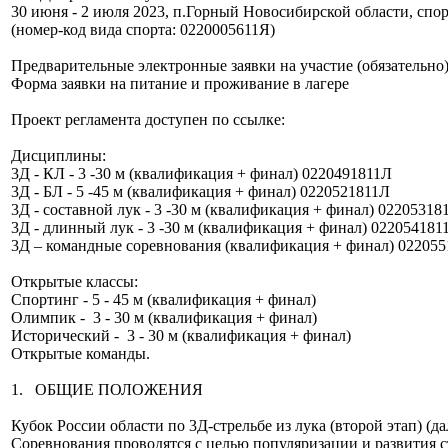
30 июня - 2 июля 2023, п.Горный Новосибирской области, спо
(номер-код вида спорта: 0220005611Я)
Предварительные электронные заявки на участие (обязательно
Форма заявки на питание и проживание в лагере
Проект регламента доступен по ссылке:
Дисциплины:
3Д - КЛ - 3 -30 м (квалификация + финал) 0220491811Л
3Д - БЛ - 5 -45 м (квалификация + финал) 0220521811Л
3Д - составной лук - 3 -30 м (квалификация + финал) 02205318
3Д - длинный лук - 3 -30 м (квалификация + финал) 022054181
3Д – командные соревнования (квалификация + финал) 02205
Открытые классы:
Спортинг - 5 - 45 м (квалификация + финал)
Олимпик - 3 - 30 м (квалификация + финал)
Исторический - 3 - 30 м (квалификация + финал)
Открытые команды.
1. ОБЩИЕ ПОЛОЖЕНИЯ
Кубок России области по 3Д-стрельбе из лука (второй этап) (д
Соревнования проводятся с целью популяризации и развития ст