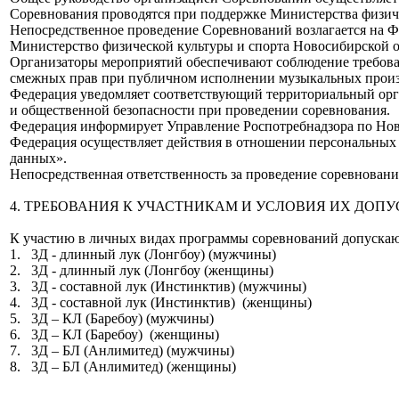
Соревнования проводятся при поддержке Министерства физиче
Непосредственное проведение Соревнований возлагается на 
Министерство физической культуры и спорта Новосибирской 
Организаторы мероприятий обеспечивают соблюдение требован
смежных прав при публичном исполнении музыкальных произв
Федерация уведомляет соответствующий территориальный орг
и общественной безопасности при проведении соревнования.
Федерация информирует Управление Роспотребнадзора по Нов
Федерация осуществляет действия в отношении персональных
данных».
Непосредственная ответственность за проведение соревновани
4. ТРЕБОВАНИЯ К УЧАСТНИКАМ И УСЛОВИЯ ИХ ДОП
К участию в личных видах программы соревнований допуска
1. 3Д - длинный лук (Лонгбоу) (мужчины)
2. 3Д - длинный лук (Лонгбоу (женщины)
3. 3Д - составной лук (Инстинктив) (мужчины)
4. 3Д - составной лук (Инстинктив) (женщины)
5. 3Д – КЛ (Баребоу) (мужчины)
6. 3Д – КЛ (Баребоу) (женщины)
7. 3Д – БЛ (Анлимитед) (мужчины)
8. 3Д – БЛ (Анлимитед) (женщины)