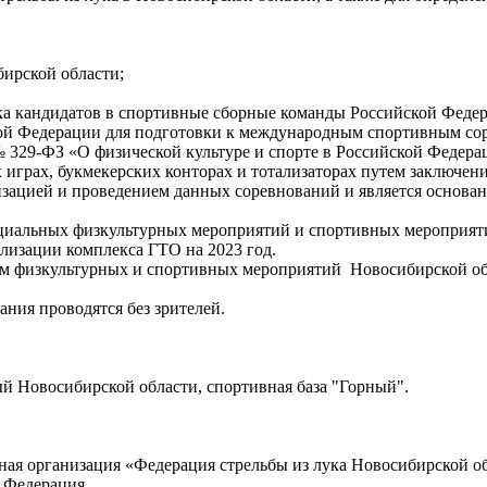
бирской области;
ка кандидатов в спортивные сборные команды Российской Феде
ой Федерации для подготовки к международным спортивным сор
7 № 329-ФЗ «О физической культуре и спорте в Российской Федер
 играх, букмекерских конторах и тотализаторах путем заключен
изацией и проведением данных соревнований и является основан
ициальных физкультурных мероприятий и спортивных мероприяти
лизации комплекса ГТО на 2023 год.
ом физкультурных и спортивных мероприятий Новосибирской об
ния проводятся без зрителей.
ный Новосибирской области, спортивная база "Горный".
ая организация «Федерация стрельбы из лука Новосибирской об
 Федерация.