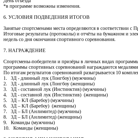
День отъезда
*в программе возможны изменения.
6. УСЛОВИЯ ПОДВЕДЕНИЯ ИТОГОВ
Занятые спортсменами места определяются в соответствии с 
Итоговые результаты (протоколы) и отчёты на бумажном и эл
недель со дня окончания спортивного соревнования.
7. НАГРАЖДЕНИЕ
Спортсмены-победители и призёры в личных видах программ
программы спортивных соревнований награждаются медалями
По итогам результатов соревнований разыгрывается 10 компле
1. 3Д - длинный лук (Лонгбоу) (мужчины)
2. 3Д - длинный лук (Лонгбоу (женщины)
3. 3Д - составной лук (Инстинктив) (мужчины)
4. 3Д - составной лук (Инстинктив) (женщины)
5. 3Д – КЛ (Баребоу) (мужчины)
6. 3Д – КЛ (Баребоу) (женщины)
7. 3Д – БЛ (Анлимитед) (мужчины)
8. 3Д – БЛ (Анлимитед) (женщины)
9. Команды (мужчины)
10. Команды (женщины)