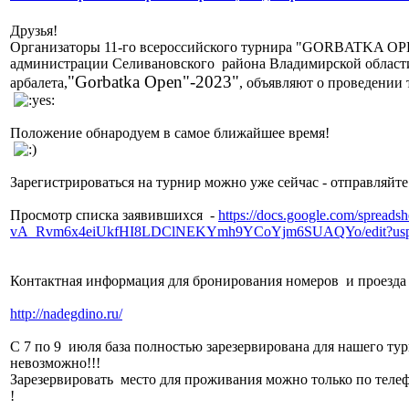
Друзья!
Организаторы 11-го всероссийского турнира "GORBATKA OPE
администрации Селивановского района Владимирской области 
"Gorbatka Open"-2023"
арбалета,
, объявляют о проведении т
Положение обнародуем в самое ближайшее время!
Зарегистрироваться на турнир можно уже сейчас - отправляйте
Просмотр списка заявившихся -
https://docs.google.com/spreadshe
vA_Rvm6x4eiUkfHI8LDClNEKYmh9YCoYjm6SUAQYo/edit?usp=
Контактная информация для бронирования номеров и проезда 
http://nadegdino.ru/
С 7 по 9 июля база полностью зарезервирована для нашего ту
невозможно!!!
Зарезервировать место для проживания можно только по тел
!