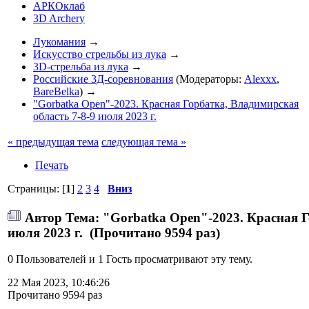
АРКОклаб
3D Archery
Лукомания
→
Искусство стрельбы из лука
→
3D-стрельба из лука
→
Российские 3Д-соревнования
(Модераторы:
Alexxx
,
BareBelka
) →
"Gorbatka Open"-2023. Красная Горбатка, Владимирская
область 7-8-9 июля 2023 г.
« предыдущая тема
следующая тема »
Печать
Страницы: [
1
]
2
3
4
Вниз
Автор
Тема: "Gorbatka Open"-2023. Красная Г
июля 2023 г. (Прочитано 9594 раз)
0 Пользователей и 1 Гость просматривают эту тему.
22 Мая 2023, 10:46:26
Прочитано 9594 раз