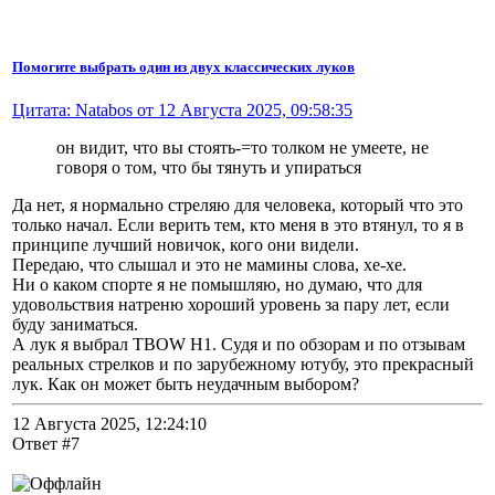
Помогите выбрать один из двух классических луков
Цитата: Natabos от 12 Августа 2025, 09:58:35
он видит, что вы стоять-=то толком не умеете, не
говоря о том, что бы тянуть и упираться
Да нет, я нормально стреляю для человека, который что это
только начал. Если верить тем, кто меня в это втянул, то я в
принципе лучший новичок, кого они видели.
Передаю, что слышал и это не мамины слова, хе-хе.
Ни о каком спорте я не помышляю, но думаю, что для
удовольствия натреню хороший уровень за пару лет, если
буду заниматься.
А лук я выбрал TBOW H1. Судя и по обзорам и по отзывам
реальных стрелков и по зарубежному ютубу, это прекрасный
лук. Как он может быть неудачным выбором?
12 Августа 2025, 12:24:10
Ответ #7