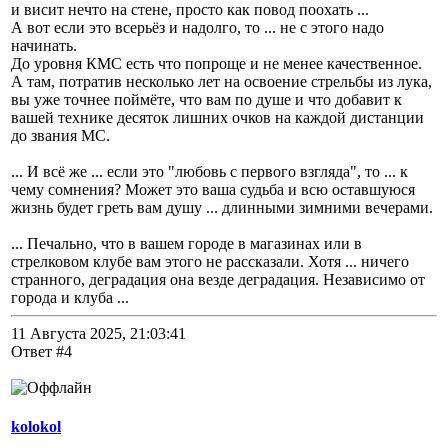
и висит нечто на стене, просто как повод поохать ...
А вот если это всерьёз и надолго, то ... не с этого надо
начинать.
До уровня КМС есть что попроще и не менее качественное.
А там, потратив несколько лет на освоение стрельбы из лука,
вы уже точнее поймёте, что вам по душе и что добавит к
вашей технике десяток лишних очков на каждой дистанции
до звания МС.
... И всё же ... если это "любовь с первого взгляда", то ... к
чему сомнения? Может это ваша судьба и всю оставшуюся
жизнь будет греть вам душу ... длинными зимними вечерами.
... Печально, что в вашем городе в магазинах или в
стрелковом клубе вам этого не рассказали. Хотя ... ничего
странного, деградация она везде деградация. Независимо от
города и клуба ...
11 Августа 2025, 21:03:41
Ответ #4
kolokol