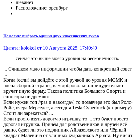
шеванез
Расположение: оренбург
Помогите выбрать один из двух классических луков
Цитата: kolokol от 10 Августа 2025, 17:40:40
сейчас это выше моего уровня на бесконечность.
... Слишком мало информации чтобы дать конкретный совет
...
Когда (если) вы дойдёте с этой ручкой до уровня МСМК и
члена сборной страны, вам добровольно-принудительно
вручат иную фирму. Такова политика Большого Спорта и
спонсоры не дремлют ...
Если нужен топ //раз и навсегда//, то позавчера это был Ролс-
Ройс, вчера Мерседес, а сегодня Tesla Cybertruck (к примеру).
Стоит ли зарекаться? ...
Если просто взять дорогую игрушку, то ... это будет просто
дорогая игрушка. Причём для родственников и друзей всё
равно, будет ли это подлинник Айвазовского или Чёрный
квадрат Малевича от уличных художников Арбата. Ну висит