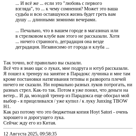
... И всё же ... если это "любовь с первого
взгляда", то ... к чему сомнения? Может это ваша
судьба и всю оставшуюся жизнь будет греть вам
душу ... длинными зимними вечерами.
... Печально, что в вашем городе в магазинах или
в стрелковом клубе вам этого не рассказали. Хотя
... ничего странного, деградация она везде
деградация. Независимо от города и клуба ...
Так точно, всё правильно вы сказали.
Всё что я знаю щас о луках, мне подруга и ютуб рассказали.
Я пошел к тренеру на занятие в Парадокс лучника и мне там
кроме постановки натягивания тетивы и разворота плечей
ничего не сказали. Ни нормально разных луков потрогать, ни
разных стрел. Как-то так. Потом я уже понял, что деньги на
ветер... И да, молодой тренер из Парадокса еще обосрал мой
выбор - я прицеливался / уже купил / к луку Junxing TBOW
H1.
Как раз потому что это бюджетная копия Hoyt Satori - очень
хорошего и дорогущего лука.
Сейчас жду его из Китая.
12 Августа 2025, 09:58:35