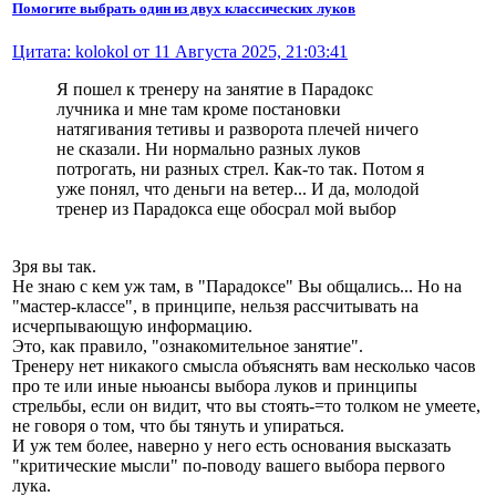
Помогите выбрать один из двух классических луков
Цитата: kolokol от 11 Августа 2025, 21:03:41
Я пошел к тренеру на занятие в Парадокс
лучника и мне там кроме постановки
натягивания тетивы и разворота плечей ничего
не сказали. Ни нормально разных луков
потрогать, ни разных стрел. Как-то так. Потом я
уже понял, что деньги на ветер... И да, молодой
тренер из Парадокса еще обосрал мой выбор
Зря вы так.
Не знаю с кем уж там, в "Парадоксе" Вы общались... Но на
"мастер-классе", в принципе, нельзя рассчитывать на
исчерпывающую информацию.
Это, как правило, "ознакомительное занятие".
Тренеру нет никакого смысла объяснять вам несколько часов
про те или иные ньюансы выбора луков и принципы
стрельбы, если он видит, что вы стоять-=то толком не умеете,
не говоря о том, что бы тянуть и упираться.
И уж тем более, наверно у него есть основания высказать
"критические мысли" по-поводу вашего выбора первого
лука.