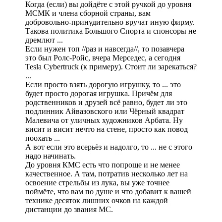
Когда (если) вы дойдёте с этой ручкой до уровня
МСМК и члена сборной страны, вам
добровольно-принудительно вручат иную фирму.
Такова политика Большого Спорта и спонсоры не
дремлют ...
Если нужен топ //раз и навсегда//, то позавчера
это был Ролс-Ройс, вчера Мерседес, а сегодня
Tesla Cybertruck (к примеру). Стоит ли зарекаться?
...
Если просто взять дорогую игрушку, то ... это
будет просто дорогая игрушка. Причём для
родственников и друзей всё равно, будет ли это
подлинник Айвазовского или Чёрный квадрат
Малевича от уличных художников Арбата. Ну
висит и висит нечто на стене, просто как повод
поохать ...
А вот если это всерьёз и надолго, то ... не с этого
надо начинать.
До уровня КМС есть что попроще и не менее
качественное. А там, потратив несколько лет на
освоение стрельбы из лука, вы уже точнее
поймёте, что вам по душе и что добавит к вашей
технике десяток лишних очков на каждой
дистанции до звания МС.