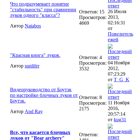
Что подразумевает понятие
"стабильность" при сравнении
26 Июля
Ответов: 15
луков одного "класса"?
2013,
Просмотров:
02:16:31
4669
Автор
Natabos
от
Повелитель
ежей
"Красная книга" луков.
Ответов: 4
04 Ноября
Просмотров:
Автор
sunlifer
2012,
3532
07:23:29
от
T_G_K
Видеоруководство от Боутэк
по настройке блочных луков от
Ответов: 8
Боутэк.
11 Ноября
Просмотров:
2016,
2175
Автор
And Ray
20:57:14
от
kug31
Все, что касается блочных
Ответов:
луков от "Bear archery"