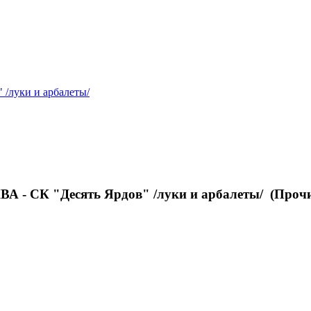
/луки и арбалеты/
- СК "Десять Ярдов" /луки и арбалеты/ (Прочит