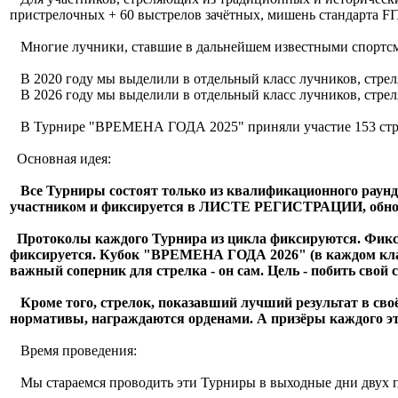
пристрелочных + 60 выстрелов зачётных, мишень стандарта FI
Многие лучники, ставшие в дальнейшем известными спортсме
В 2020 году мы выделили в отдельный класс лучников, стре
В 2026 году мы выделили в отдельный класс лучников, стреля
В Турнире "ВРЕМЕНА ГОДА 2025" приняли участие 153 стрелк
Основная идея:
Все Турниры состоят только из квалификационного раунда
участником и фиксируется в ЛИСТЕ РЕГИСТРАЦИИ, обнов
Протоколы каждого Турнира из цикла фиксируются. Фикс
фиксируется. Кубок "ВРЕМЕНА ГОДА 2026" (в каждом клас
важный соперник для стрелка - он сам.
Цель - побить свой
Кроме того, стрелок, показавший лучший результат в своё
нормативы, награждаются орденами. А призёры каждого э
Время проведения:
Мы стараемся проводить эти Турниры в выходные дни двух п