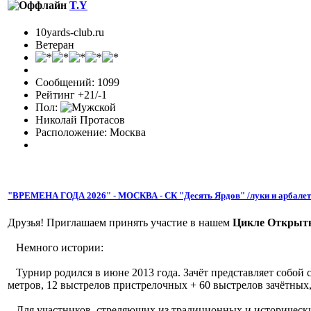
T.Y
10yards-club.ru
Ветеран
Сообщений: 1099
Рейтинг +21/-1
Пол:
Николай Протасов
Расположение: Москва
"ВРЕМЕНА ГОДА 2026" - МОСКВА - СК "Десять Ярдов" /луки и арбале
Друзья! Приглашаем принять участие в нашем
Цикле Открыты
Немного истории:
Турнир родился в июне 2013 года. Зачёт представляет собой ст
метров, 12 выстрелов пристрелочных + 60 выстрелов зачётных,
Для участников, стреляющих из традиционных и исторических