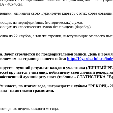
TA - 40х40см.
нами, начинали свою Турнирную карьеру с этих соревнований
ляющих из периферийных (исторических) луков.
ющих из классических луков без прицела (баребоу).
а из 22 клубов, а так же стрелки, выступающие от своего име
. Зачёт стреляется по предварительной записи. День и врем
ляемом на странице нашего сайта:
http://10yards-club.ru/ind
ируется лучший результат каждого участника (ЛИЧНЫЙ РЕК
се) вручается участнику, побившему свой личный рекорд н
 собственный лучший результат (таблица - СТАТИСТИКА "Вре
м классе, по итогам года, награждается кубком "РЕКОРД - 
тапа - памятными грамотами.
оследних недель каждого месяца.