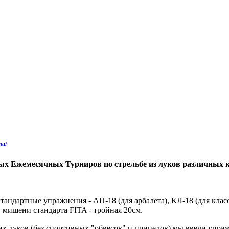
ты/
х Ежемесячных Турниров по стрельбе из луков различных 
андартные упражнения - АП-18 (для арбалета), КЛ-18 (для класс
 мишени стандарта FITA - тройная 20см.
 луков (без спортивных "обвесов" и прицелов) мы ввели упражн