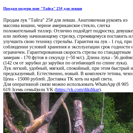
Продам модерн лонг "Тайга" 25# для левши
Продам лук "Тайга" 25# для левши. Анатомичная рукоять из
массива вишни, черное американское стекло, слегка
положительный тиллер. Отлично подойдет подростку, девушке
или любому начинающему стрелку, стремящемуся поставить и
улучшить свою технику стрельбы. Гарантия на лук - 1 год, при
соблюдении условий хранения и эксплуатации срок годности 
ограничен. Гарантированная скорость стрелы по стандартным
замерам - 170 футов в секунду (~50 м/с). Длина лука - 56 дюйм
(142 см от зарубки до зарубки по огибающей по спине лука).
Лук легкий, удобный, мягкий, спокойный, при этом быстрый 
предсказуемый. Естественно, новый. В комплекте тетива, чехо
Цена - 15000 рублей. Доставка ТК хоть на край света.
Для оперативной связи можно использовать WhatsApp (8 905
619 3семь семь4)или VK (
https://vk.com/dikdikar
).