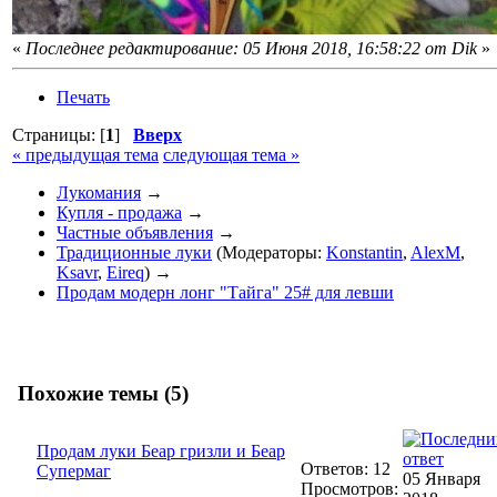
«
Последнее редактирование: 05 Июня 2018, 16:58:22 от Dik
»
Печать
Страницы: [
1
]
Вверх
« предыдущая тема
следующая тема »
Лукомания
→
Купля - продажа
→
Частные объявления
→
Традиционные луки
(Модераторы:
Konstantin
,
AlexM
,
Ksavr
,
Eireq
) →
Продам модерн лонг "Тайга" 25# для левши
Похожие темы (5)
Продам луки Беар гризли и Беар
Ответов: 12
Супермаг
05 Января
Просмотров: