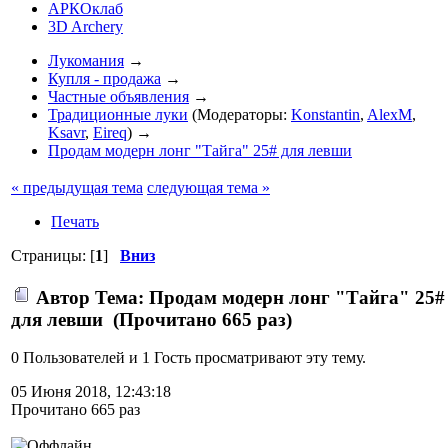
АРКОклаб
3D Archery
Лукомания
→
Купля - продажа
→
Частные объявления
→
Традиционные луки
(Модераторы:
Konstantin
,
AlexM
,
Ksavr
,
Eireq
) →
Продам модерн лонг "Тайга" 25# для левши
« предыдущая тема
следующая тема »
Печать
Страницы: [
1
]
Вниз
Автор
Тема: Продам модерн лонг "Тайга" 25#
для левши (Прочитано 665 раз)
0 Пользователей и 1 Гость просматривают эту тему.
05 Июня 2018, 12:43:18
Прочитано 665 раз