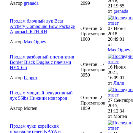
2018,
Автор
grenada
2099
21:19:55
от
grenada
Продам блочный лук Bear
Archery Compound Bow Package
Ответов: 6
07 Июня
Approach RTH RH
Просмотров:
2018,
1000
20:49:01
Автор
Max.Ognev
от
Max.Ognev
Продам разборный инстинктив
Border Black Duglas с плечами
Ответов: 17
16 Июня
HEX 6.5
Просмотров:
2021,
3950
Автор
Гаррет
16:09:01
от
Лили
Продам мощный рекурсивный
Ответов: 2
лук 55lbs Нижний новгород
27 Сентября
Просмотров:
2015,
Автор Morten
1859
21:12:34
от Morten
Продам луки корейских
производителей KAYA и