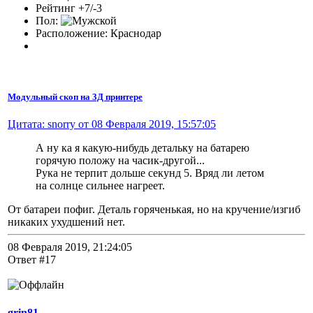
Рейтинг +7/-3
Пол:
Расположение: Краснодар
Модульный скоп на 3Д принтере
Цитата: snorry от 08 Февраля 2019, 15:57:05
А ну ка я какую-нибудь детальку на батарею
горячую положу на часик-другой...
Рука не терпит дольше секунд 5. Вряд ли летом
на солнце сильнее нагреет.
От батареи пофиг. Деталь горяченькая, но на кручение/изгиб
никаких ухудшений нет.
08 Февраля 2019, 21:24:05
Ответ #17
grin81