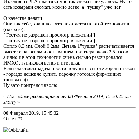
Изделия из PLA пластика мне так сломать не удалось. Ну то
есть козырьки сломать можно легко, а "тушку" уже нет.
О качестве печати.
Оно так себе, как и все, что печатается по этой технологии
(см фото):
[ Гостям не разрешен просмотр вложений ]
[ Гостям не разрешен просмотр вложений ]
Сопло 0,3 мм. Слой 0,2мм. Деталь 1"тушка" распечатывается
вместе с нагревом и остыванием принтера около 2,5 часов.
Лично я в этой технологии очень сильно разочаровался.
ИМХО, тупиковая ветвь и игрушка.
Если бы стояла задача просто получить в итоге хороший скоп
- гораздо дешевле купить парочку готовых фирменных
топовых )))
Ну зато поигрался вволю.
«
Последнее редактирование: 08 Февраля 2019, 15:30:25 от
snorry
»
08 Февраля 2019, 15:45:32
Ответ #9