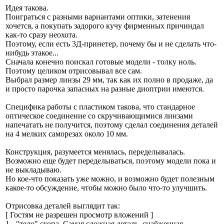
Идея такова.
Поиграться с разными вариантами оптики, затенения
хочется, а покупать задорого кучу фирменных причиндал
как-то сразу неохота.
Поэтому, если есть 3Д-принетер, почему бы и не сделать что-
нибудь этакое...
Сначала конечно поискал готовые модели - толку ноль.
Поэтому целиком отрисовывал все сам.
Выбрал размер линзы 29 мм, так как их полно в продаже, да
и просто парочка запасных на разные диоптрии имеются.
Специфика работы с пластиком такова, что стандарное
оптическое соединение со скручивающимися линзами
напечатать не получится, поэтому сделал соединения деталей
на 4 мелких саморезах около 10 мм.
Конструкция, разумеется менялась, переделывалась.
Возможно еще будет переделываться, поэтому модели пока и
не выкладываю.
Но кое-что показать уже можно, и возможно будет полезным
какое-то обсуждение, чтобы можно было что-то улучшить.
Отрисовка деталей выглядит так:
[ Гостям не разрешен просмотр вложений ]
1 - "тело" скопа. Самая сложная деталь, снабженная