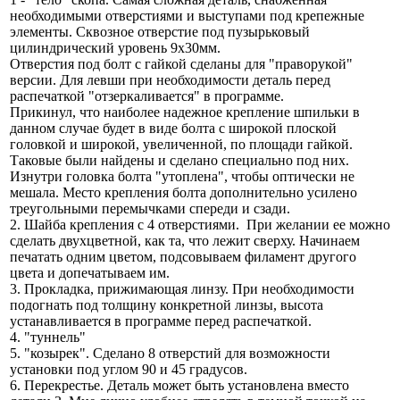
необходимыми отверстиями и выступами под крепежные
элементы. Сквозное отверстие под пузырьковый
цилиндрический уровень 9х30мм.
Отверстия под болт с гайкой сделаны для "праворукой"
версии. Для левши при необходимости деталь перед
распечаткой "отзеркаливается" в программе.
Прикинул, что наиболее надежное крепление шпильки в
данном случае будет в виде болта с широкой плоской
головкой и широкой, увеличенной, по площади гайкой.
Таковые были найдены и сделано специально под них.
Изнутри головка болта "утоплена", чтобы оптически не
мешала. Место крепления болта дополнительно усилено
треугольными перемычками спереди и сзади.
2. Шайба крепления с 4 отверстиями. При желании ее можно
сделать двухцветной, как та, что лежит сверху. Начинаем
печатать одним цветом, подсовываем филамент другого
цвета и допечатываем им.
3. Прокладка, прижимающая линзу. При необходимости
подогнать под толщину конкретной линзы, высота
устанавливается в программе перед распечаткой.
4. "туннель"
5. "козырек". Сделано 8 отверстий для возможности
установки под углом 90 и 45 градусов.
6. Перекрестье. Деталь может быть установлена вместо