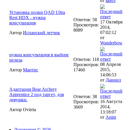
от
фрол
Установка полки QAD Ultra
Rest HDX - нужна
Ответов: 58
17 Октября
консультация
Просмотров:
2014,
8089
07:02:12
Автор
Испанский летчик
от
Wanderbow
нужна консультация в выборе
Ответов: 118
релиза
08 Апреля
Просмотров:
2015,
Автор
Мантис
17460
14:06:53
от
Даниил
Адаптация Bear Archery
Apprentice 2 под таргет, для
Ответов: 38
девушки.
16 Августа
Просмотров:
2014,
3669
Автор Ovirria
13:18:07
от
Anim
Лукомания © 2026