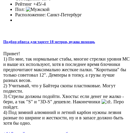
Рейтинг +45/-4
Пол:
Расположение: Санкт-Петербург
Подбор обвеса для таргет 18 метров, нужна помощь
Привет!
1) По мне, так нормальные стабы, многие стрелки уровня МС
и выше их используют, хотя в последнее время блочники
предпочитают максимально жесткие палки. "Коротыша" бы
только советовал 12". Демперы в топку, а грузы лучше
разных весов.
2) Учитывай, что у Байтера скопы пластиковые. Могут
подвести.
3) Стрелы должны подойти. Хвосты: если денег не жалко -
бери, а так "S" и "3D-S" дешевле. Наконечники
. Перо
пойдет.
4) Под зимний алюминий и летний карбон нужны лезвия
разные по ширине и жесткости, ну и в запасе должно быть
хотя бы одно.