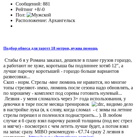
Сообщений: 881
Рейтинг +8/-0
Пол:
Расположение: Архангельск
Подбор обвеса для таргет 18 метров, нужна помощь
Стабы б я у Романа заказал, дешевле в плане грузов гораздо,
а работают не хуже, коротыша бы подлиннее хотяб 12", а
лучше парочку коротышей - гораздо больше вариантов
развесовки...
Скоп - норм. Стрелы -мне люминь не нравится, но многие
топы стреляют- имхо, люминь после сезона надо обновлять, а
по хорошему - комплект под соревы готовить нулевый...
Лезвия - у меня сломалось через 3+ года использования, у
девочки в тире после месяца тренировок
, видимо дело
в настройке лука (я, к слову, когда сломал - с зимы на летние
стрелы перешел и поленился поднастроить... ). В любом
случае я б сразу взял парочку разной толщины (под вес стрел
и мягче) - посмотрел с чем лететь лучше будет, а потом взял
на запас сразу. MIBO рекомендую - €7.74 сразу 2 лезвия в