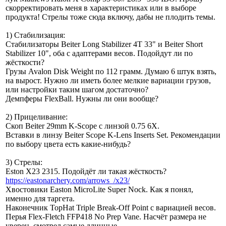
скорректировать меня в характеристиках или в выборе
продукта! Стрелы тоже сюда включу, дабы не плодить темы.
1) Стабилизация:
Стабилизаторы Beiter Long Stabilizer 4T 33" и Beiter Short
Stabilizer 10", оба с адаптерами весов. Подойдут ли по
жёсткости?
Грузы Avalon Disk Weight по 112 грамм. Думаю 6 штук взять,
на вырост. Нужно ли иметь более мелкие вариации грузов,
или настройки таким шагом достаточно?
Демпферы FlexBall. Нужны ли они вообще?
2) Прицеливание:
Скоп Beiter 29mm K-Scope с линзой 0.75 6Х.
Вставки в линзу Beiter Scope K-Lens Inserts Set. Рекомендации
по выбору цвета есть какие-нибудь?
3) Стрелы:
Eston X23 2315. Подойдёт ли такая жёсткость?
https://eastonarchery.com/arrows_/x23/
Хвостовики Easton MicroLite Super Nock. Как я понял,
именно для таргета.
Наконечник TopHat Triple Break-Off Point с вариацией весов.
Перья Flex-Fletch FFP418 No Prep Vane. Насчёт размера не
уверен, смотрел самые длинные.