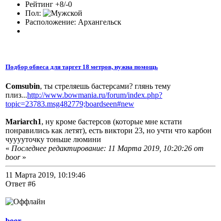
Рейтинг +8/-0
Пол:
Расположение: Архангельск
Подбор обвеса для таргет 18 метров, нужна помощь
Comsubin
, ты стреляешь бастерсами? глянь тему
плиз...
http://www.bowmania.ru/forum/index.php?
topic=23783.msg482779;boardseen#new
Mariarch1
, ну кроме бастерсов (которые мне кстати
понравились как летят), есть виктори 23, но учти что карбон
чууууточку тоньше люмини
«
Последнее редактирование: 11 Марта 2019, 10:20:26 от
boor
»
11 Марта 2019, 10:19:46
Ответ #6
boor