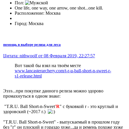
Пол:
One life, one way, one arrow, one shot...one kill.
Расположение: Москва
Город: Москва
помощь в выборе релиза для леса
Цитата: nithwoolf от 08 Февраля 2019, 22:27:57
Вот такой бы взял на твоём месте
www.lancasterarchery.com/t-r-u-ball-short-n-sweet-r-
s1-release.html
Ээээ...при покупке данного релиза можно здорово
промахнуться в одном знаке:
"T.R.U. Ball Short-n-Sweet
'R
" с буковкой r - это круглый и
здоровский (~2017 г.)
"T.R.U. Ball Short-n-Sweet" - выпускаемый в прошлом году
без "r" он плоский и гораздо хуже...да и ремень похоже хуже