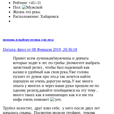
Рейтинг +41/-11
Пол:
Жизнь это река.
Расположение: Хабаровск
помощь в выборе релиза для леса
Цитата: фрол от 08 Февраля 2019, 20:36:18
Привет всем лучникам!мужчины и девчата
которые ходят в лес по грибы ;)помогите выбрать
запястный релиз , чтобы был надежный как
калаш и удобный как своя рука.Уже голова
пухнет от думок про это,а так хочется найти
хорошую не очень дорогую вещь.У вас много
опыта у многих и через ваши руки прошли не по
одному релизу,давайте пообщаемся на эту тему ,
много таких как я начинающих как я и им эта
инфа очень поможет
Трубол холостит, друг взял себе, у него после двух лет
начались срывы. Посмотри модели труфаер, темляк