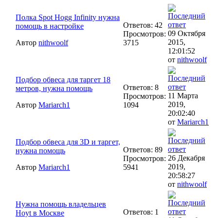
Полка Spot Hogg Infinity нужна
Ответов: 42
помощь в настройке
09 Октября
Просмотров:
2015,
Автор
nithwoolf
3715
12:01:52
от
nithwoolf
Подбор обвеса для таргет 18
Ответов: 8
метров, нужна помощь
11 Марта
Просмотров:
2019,
Автор
Mariarch1
1094
20:02:40
от
Mariarch1
Подбор обвеса для 3D и таргет,
Ответов: 89
нужна помощь
26 Декабря
Просмотров:
2019,
Автор
Mariarch1
5941
20:58:27
от
nithwoolf
Нужна помощь владельцев
Ответов: 1
Hoyt в Москве