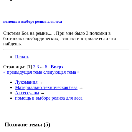
помощь в выборе релиза для леса
Система Боа на ремне...... При мне было 3 поломки в
ботинках сноубордических, запчасти в триале если что
найдешь.
Печать
Страницы: [
1
]
2
3
...
6
Вверх
« предыдущая тема
следующая тема »
Лукомания
→
Материально-техническая база
→
Аксессуары
→
помощь в выборе релиза для леса
Похожие темы (5)