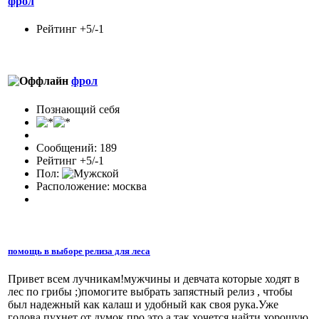
фрол
Рейтинг +5/-1
фрол
Познающий себя
Сообщений: 189
Рейтинг +5/-1
Пол:
Расположение: москва
помощь в выборе релиза для леса
Привет всем лучникам!мужчины и девчата которые ходят в
лес по грибы ;)помогите выбрать запястный релиз , чтобы
был надежный как калаш и удобный как своя рука.Уже
голова пухнет от думок про это,а так хочется найти хорошую