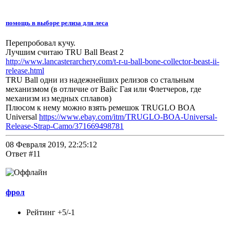
помощь в выборе релиза для леса
Перепробовал кучу.
Лучшим считаю TRU Ball Beast 2
http://www.lancasterarchery.com/t-r-u-ball-bone-collector-beast-ii-
release.html
TRU Ball одни из надежнейших релизов со стальным
механизмом (в отличие от Вайс Гая или Флетчеров, где
механизм из медных сплавов)
Плюсом к нему можно взять ремешок TRUGLO BOA
Universal
https://www.ebay.com/itm/TRUGLO-BOA-Universal-
Release-Strap-Camo/371669498781
08 Февраля 2019, 22:25:12
Ответ #11
фрол
Рейтинг +5/-1