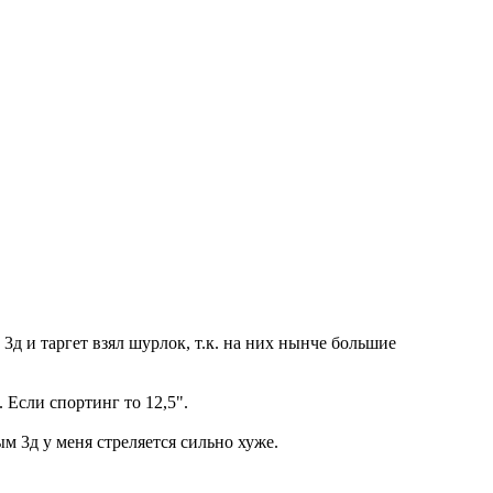
3д и таргет взял шурлок, т.к. на них нынче большие
. Если спортинг то 12,5".
м 3д у меня стреляется сильно хуже.