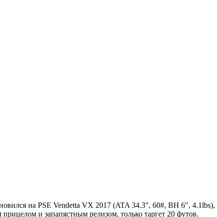
овился на PSE Vendetta VX 2017 (ATA 34.3", 60#, BH 6", 4.1lbs
 прицелом и запапястным релизом, только таргет 20 футов.