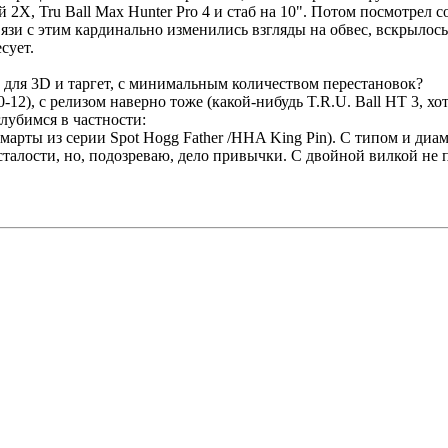
2X, Tru Ball Max Hunter Pro 4 и стаб на 10". Потом посмотрел с
язи с этим кардинально изменились взгляды на обвес, вскрылос
сует.
 для 3D и таргет, с минимальным количеством перестановок?
0-12), с релизом наверно тоже (какой-нибудь T.R.U. Ball HT 3, х
глубимся в частности:
марты из серии Spot Hogg Father /HHA King Pin). С типом и диа
талости, но, подозреваю, дело привычки. С двойной вилкой не 