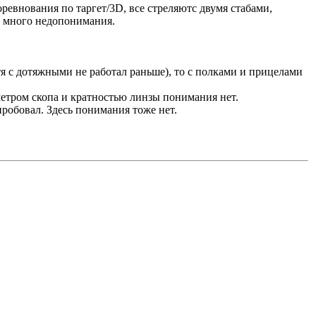
оревнования по таргет/3D, все стреляютс двумя стабами,
ь много недопонимания.
отя с дотяжными не работал раньше), то с полками и прицелами
метром скопа и кратностью линзы понимания нет.
пробовал. Здесь понимания тоже нет.