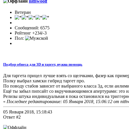
nithwoolf
Ветеран
Сообщений: 6575
Рейтинг +234/-3
Пол:
Подбор обвеса для 3D и таргет, нужна помощь
Для таргета прицел лучше взять со щелчками, фазер как пример
Полку выбрал хамски гибрид таргет про.
По поводу стабов зависит от выбраного класса 3д, если анлимит
Ещё ты забыл пипсайт со вкручивающимися апертурами: это и
Релизы штука индивидуальная я пока остановился на триггерно
«
Последнее редактирование: 05 Января 2018, 15:06:12 от nith
05 Января 2018, 15:18:43
Ответ #2