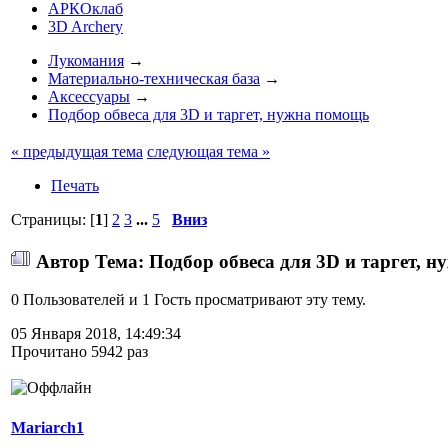
АРКОклаб
3D Archery
Лукомания
→
Материально-техническая база
→
Аксессуары
→
Подбор обвеса для 3D и таргет, нужна помощь
« предыдущая тема
следующая тема »
Печать
Страницы: [
1
]
2
3
...
5
Вниз
Автор
Тема: Подбор обвеса для 3D и таргет, 
0 Пользователей и 1 Гость просматривают эту тему.
05 Января 2018, 14:49:34
Прочитано 5942 раз
Mariarch1