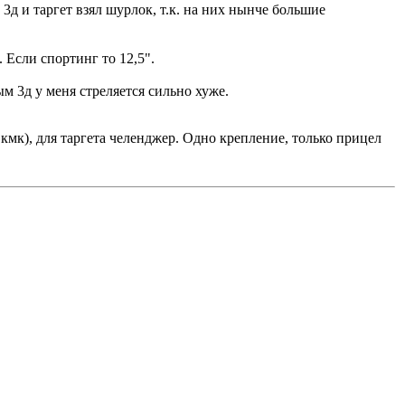
3д и таргет взял шурлок, т.к. на них нынче большие
. Если спортинг то 12,5".
м 3д у меня стреляется сильно хуже.
кмк), для таргета челенджер. Одно крепление, только прицел