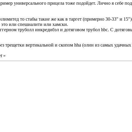
пример универсального прицела тоже подойдет. Лично я себе под 
нлимитед то стабы такие же как в таргет (примерно 30-33" и 15")
 это или спешиалити или хамски.
ггерном труболл инкредибэл и дотяговом трубол hbc. С дотяговы
з трещетки вертикальной и скопом hha (олин из самых удачных 
t
»