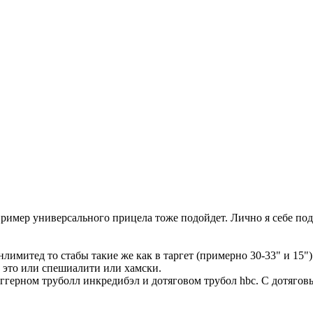
пример универсального прицела тоже подойдет. Лично я себе под 
нлимитед то стабы такие же как в таргет (примерно 30-33" и 15")
 это или спешиалити или хамски.
ггерном труболл инкредибэл и дотяговом трубол hbc. С дотяговы