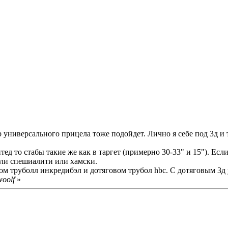
 универсального прицела тоже подойдет. Лично я себе под 3д и т
ед то стабы такие же как в таргет (примерно 30-33" и 15"). Если
ли спешиалити или хамски.
м труболл инкредибэл и дотяговом трубол hbc. С дотяговым 3д у
woolf
»