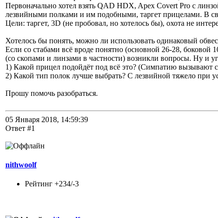
Первоначально хотел взять QAD HDX, Apex Covert Pro с линзой 
лезвийными полками и им подобными, таргет прицелами. В св
Цели: таргет, 3D (не пробовал, но хотелось бы), охота не интере
Хотелось бы понять, можно ли использовать одинаковый обвес
Если со стабами всё вроде понятно (основной 26-28, боковой 1
(со скопами и линзами в частности) возникли вопросы. Ну и у
1) Какой прицел подойдёт под всё это? (Симпатию вызывают с
2) Какой тип полок лучше выбрать? С лезвийной тяжело при ус
Прошу помочь разобраться.
05 Января 2018, 14:59:39
Ответ #1
nithwoolf
Рейтинг +234/-3