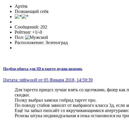
Артём
Познающий себя
Сообщений: 202
Рейтинг +1/-0
Пол:
Расположение: Зеленоград
Подбор обвеса для 3D и таргет, нужна помощь
Цитата: nithwoolf от 05 Января 2018, 14:59:39
Для таргета прицел лучше взять со щелчками, фазер как 
скидки.
Полку выбрал хамски гибрид таргет про.
По поводу стабов зависит от выбраного класса 3д, если а
Ещё ты забыл пипсайт со вкручивающимися апертурами:
Релизы штука индивидуальная я пока остановился на три