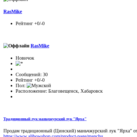
RasMike
Рейтинг +0/-0
RasMike
Новичок
Сообщений: 30
Рейтинг +0/-0
Пол:
Расположение: Благовещенск, Хабаровск
Традиционный лук маньчжурский лук "Ярха"
Продам традиционный (Цинский) маньчжурский лук "Ярха" от
https://www.alibowshop.com/product-page/manchu