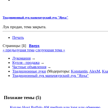
Традиционный лук маньчжурский лук "Ярха"
Лук продан, тема закрыта.
Печать
Страницы: [
1
]
Вверх
« предыдущая тема
следующая тема »
Лукомания
→
Купля - продажа
→
Частные объявления
→
Традиционные луки
(Модераторы:
Konstantin
,
AlexM
,
Ksa
Традиционный лук маньчжурский лук "Ярха"
Похожие темы (5)
Куплю Hoyt Buffalo 40# medium или long или обменяю