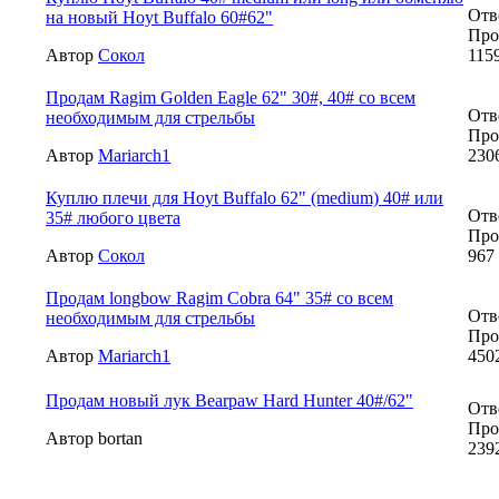
Отв
на новый Hoyt Buffalo 60#62"
Про
Автор
Сокол
115
Продам Ragim Golden Eagle 62" 30#, 40# со всем
Отв
необходимым для стрельбы
Про
Автор
Mariarch1
230
Куплю плечи для Hoyt Buffalo 62" (medium) 40# или
Отв
35# любого цвета
Про
Автор
Сокол
967
Продам longbow Ragim Cobra 64" 35# со всем
Отв
необходимым для стрельбы
Про
Автор
Mariarch1
450
Продам новый лук Bearpaw Hard Hunter 40#/62"
Отв
Про
Автор bortan
239