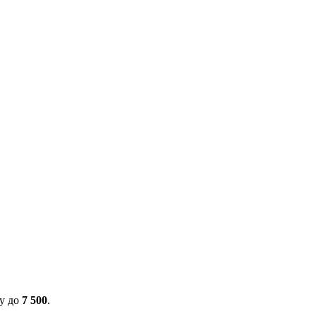
ну до
7 500
.