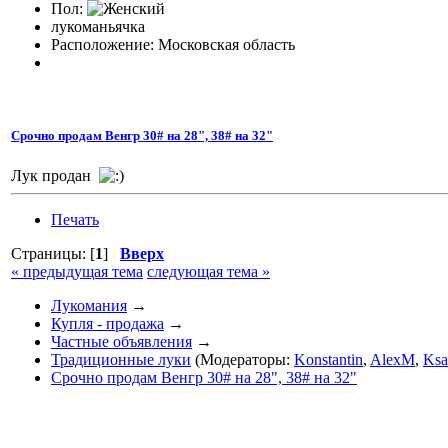
Пол:
лукоманьячка
Расположение: Московская область
Срочно продам Венгр 30# на 28", 38# на 32"
Лук продан
Печать
Страницы: [
1
]
Вверх
« предыдущая тема
следующая тема »
Лукомания
→
Купля - продажа
→
Частные объявления
→
Традиционные луки
(Модераторы:
Konstantin
,
AlexM
,
Ksa
Срочно продам Венгр 30# на 28", 38# на 32"