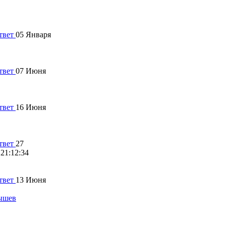
05 Января
07 Июня
16 Июня
27
21:12:34
13 Июня
ышев