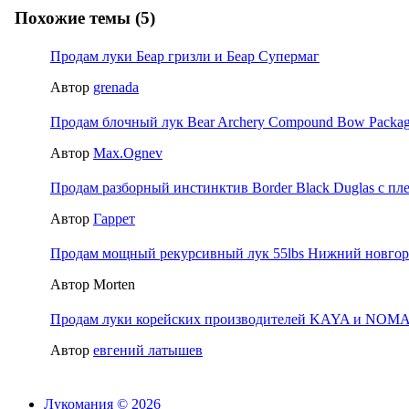
Похожие темы (5)
Продам луки Беар гризли и Беар Супермаг
Автор
grenada
Продам блочный лук Bear Archery Compound Bow Packa
Автор
Max.Ognev
Продам разборный инстинктив Border Black Duglas с пл
Автор
Гаррет
Продам мощный рекурсивный лук 55lbs Нижний новгор
Автор Morten
Продам луки корейских производителей KAYA и NOM
Автор
евгений латышев
Лукомания © 2026