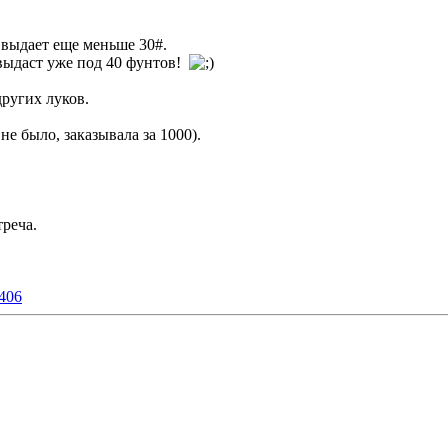
 выдает еще меньше 30#.
 выдаст уже под 40 фунтов!
других луков.
не было, заказывала за 1000).
треча.
9406