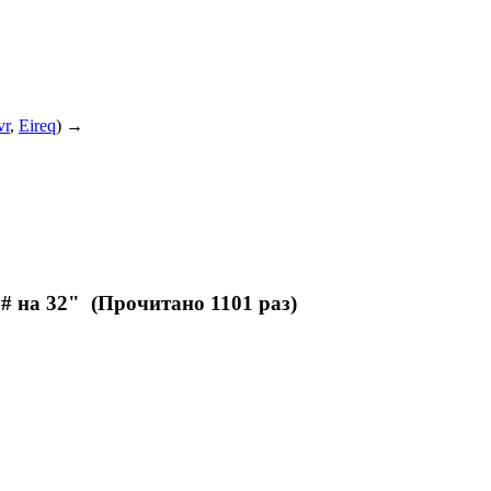
vr
,
Eireq
) →
# на 32" (Прочитано 1101 раз)