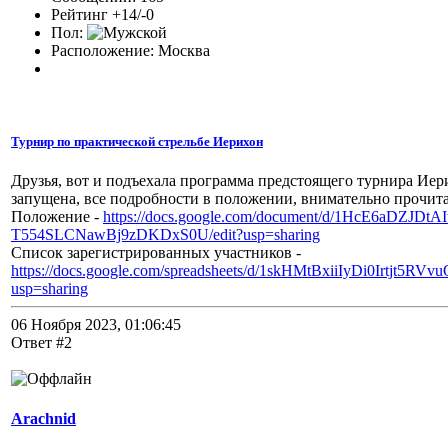
Рейтинг +14/-0
Пол:
Расположение: Москва
Турнир по практической стрельбе Иерихон
Друзья, вот и подъехала программа предстоящего турнира Иер
запущена, все подробности в положении, внимательно прочита
Положение -
https://docs.google.com/document/d/1HcE6aDZJDtA
T554SLCNawBj9zDKDxS0U/edit?usp=sharing
Список зарегистрированных участников -
https://docs.google.com/spreadsheets/d/1skHMtBxiiIyDi0Irtjt5R
usp=sharing
06 Ноября 2023, 01:06:45
Ответ #2
Arachnid