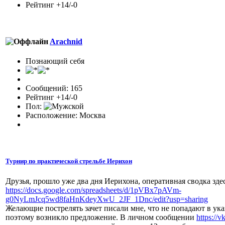
Рейтинг +14/-0
Arachnid
Познающий себя
Сообщений: 165
Рейтинг +14/-0
Пол:
Расположение: Москва
Турнир по практической стрельбе Иерихон
Друзья, прошло уже два дня Иерихона, оперативная сводка здес
https://docs.google.com/spreadsheets/d/1pVBx7pAVm-
g0NyLmJcq5wd8faHnKdeyXwU_2JF_1Dnc/edit?usp=sharing
Желающие пострелять зачет писали мне, что не попадают в ука
поэтому возникло предложение. В личном сообщении
https://v