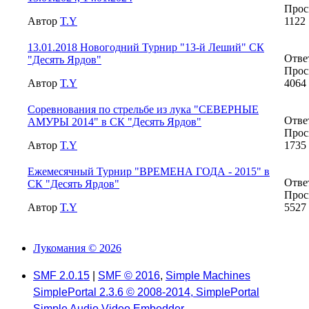
Прос
Автор
T.Y
1122
13.01.2018 Новогодний Турнир "13-й Леший" СК
Отве
"Десять Ярдов"
Прос
Автор
T.Y
4064
Соревнования по стрельбе из лука "СЕВЕРНЫЕ
Отве
АМУРЫ 2014" в СК "Десять Ярдов"
Прос
Автор
T.Y
1735
Ежемесячный Турнир "ВРЕМЕНА ГОДА - 2015" в
Отве
СК "Десять Ярдов"
Прос
Автор
T.Y
5527
Лукомания © 2026
SMF 2.0.15
|
SMF © 2016
,
Simple Machines
SimplePortal 2.3.6 © 2008-2014, SimplePortal
Simple Audio Video Embedder