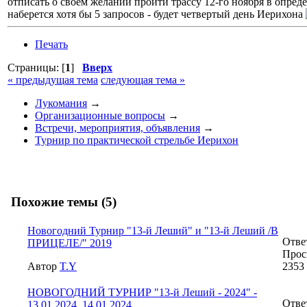
отписать о своем желании пройти трассу 12-го ноября в опред
наберется хотя бы 5 запросов - будет четвертый день Иерихона
Печать
Страницы: [
1
]
Вверх
« предыдущая тема
следующая тема »
Лукомания
→
Организационные вопросы
→
Встречи, мероприятия, объявления
→
Турнир по практической стрельбе Иерихон
Похожие темы (5)
Новогодний Турнир "13-й Леший" и "13-й Леший /В
Отве
ПРИЦЕЛЕ/" 2019
Прос
Автор
T.Y
2353
НОВОГОДНИЙ ТУРНИР "13-й Леший - 2024" -
Отве
13.01.2024, 14.01.2024