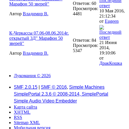
Ответов: 60
Марафон 50 зверей"
Просмотров:
10 Мая 2016,
Автор
Владимир В.
4481
21:12:34
от
Eugeen
К-Черкассы 07.06-08.06.2014г.
открытый 3Д" Марафон 50
Ответов: 84
21 Июня
зверей"
Просмотров:
2014,
5347
19:10:06
Автор
Владимир В.
от
ДракКошка
Лукомания © 2026
SMF 2.0.15
|
SMF © 2016
,
Simple Machines
SimplePortal 2.3.6 © 2008-2014, SimplePortal
Simple Audio Video Embedder
Карта сайта
XHTML
RSS
Sitemap XML
Мобильная версия