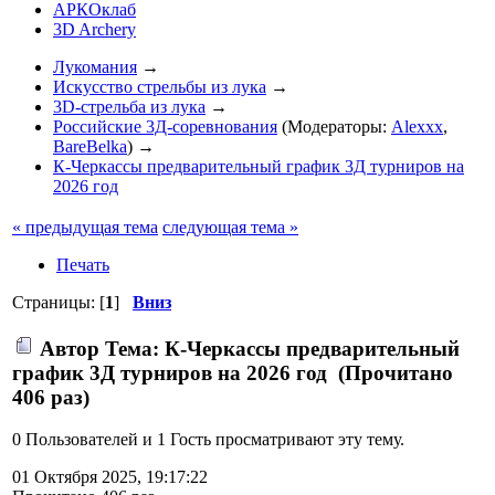
АРКОклаб
3D Archery
Лукомания
→
Искусство стрельбы из лука
→
3D-стрельба из лука
→
Российские 3Д-соревнования
(Модераторы:
Alexxx
,
BareBelka
) →
К-Черкассы предварительный график 3Д турниров на
2026 год
« предыдущая тема
следующая тема »
Печать
Страницы: [
1
]
Вниз
Автор
Тема: К-Черкассы предварительный
график 3Д турниров на 2026 год (Прочитано
406 раз)
0 Пользователей и 1 Гость просматривают эту тему.
01 Октября 2025, 19:17:22