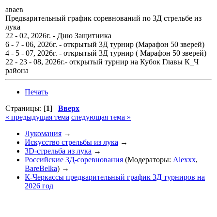
аваев
Предварительный график соревнований по 3Д стрельбе из
лука
22 - 02, 2026г. - Дню Защитника
6 - 7 - 06, 2026г. - открытый 3Д турнир (Марафон 50 зверей)
4 - 5 - 07, 2026г. - открытый 3Д турнир ( Марафон 50 зверей)
22 - 23 - 08, 2026г.- открытый турнир на Кубок Главы К_Ч
района
Печать
Страницы: [
1
]
Вверх
« предыдущая тема
следующая тема »
Лукомания
→
Искусство стрельбы из лука
→
3D-стрельба из лука
→
Российские 3Д-соревнования
(Модераторы:
Alexxx
,
BareBelka
) →
К-Черкассы предварительный график 3Д турниров на
2026 год