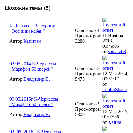
Похожие темы (5)
К-Черкассы 3д турнир
Ответов: 33
"Осенний кабан"
11 Ноября
Просмотров:
2013,
Автор
Капитан
3280
00:49:06
от
samara63
03.05.2014.К-Черкассы
Ответов: 67
"Марафон 50 зверей"
12 Мая 2014,
Просмотров:
09:51:17
Автор
Владимир В.
5475
от
TimforShade
09.05.2015г К-Черкассы
Ответов: 82
"Марафон 50 зверей"
Просмотров:
16 Мая 2015,
Автор
Владимир В.
5809
01:07:36
от
Ханна
03. 05. 2016г. К-Черкассы "