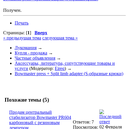
Получен.
Печать
Страницы: [
1
]
Вверх
« предыдущая тема
следующая тема »
Лукомания
→
Купля - продажа
→
Частные объявления
→
Аксессуары, литература, сопутствующие товары и
услуги
(Модератор:
Eireq
) →
Bowmaster press + Split limb adapter (S-образные крюки)
Похожие темы (5)
Продам центральный
стабилизатор Bowmaster PR604
Ответов: 7
карбоновый с резиновым
02 Февраля
Просмотров:
демпером