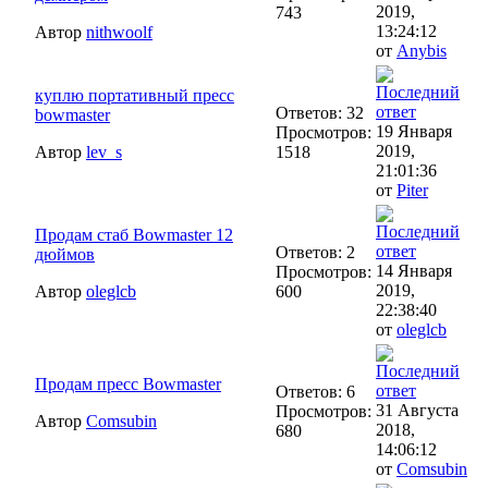
2019,
743
13:24:12
Автор
nithwoolf
от
Anybis
куплю портативный пресс
Ответов: 32
bowmaster
19 Января
Просмотров:
2019,
Автор
lev_s
1518
21:01:36
от
Piter
Продам стаб Bowmaster 12
Ответов: 2
дюймов
14 Января
Просмотров:
2019,
Автор
oleglcb
600
22:38:40
от
oleglcb
Продам пресс Bowmaster
Ответов: 6
31 Августа
Просмотров:
Автор
Comsubin
2018,
680
14:06:12
от
Comsubin