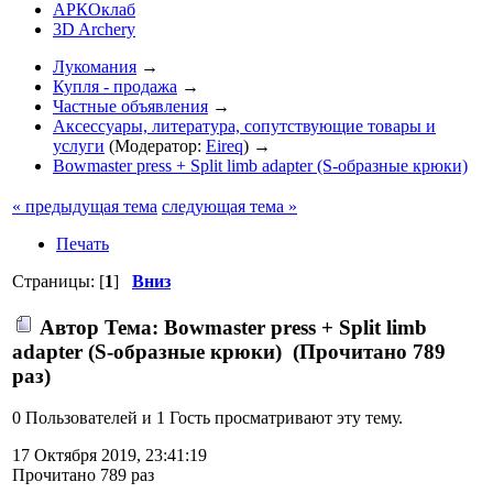
АРКОклаб
3D Archery
Лукомания
→
Купля - продажа
→
Частные объявления
→
Аксессуары, литература, сопутствующие товары и
услуги
(Модератор:
Eireq
) →
Bowmaster press + Split limb adapter (S-образные крюки)
« предыдущая тема
следующая тема »
Печать
Страницы: [
1
]
Вниз
Автор
Тема: Bowmaster press + Split limb
adapter (S-образные крюки) (Прочитано 789
раз)
0 Пользователей и 1 Гость просматривают эту тему.
17 Октября 2019, 23:41:19
Прочитано 789 раз